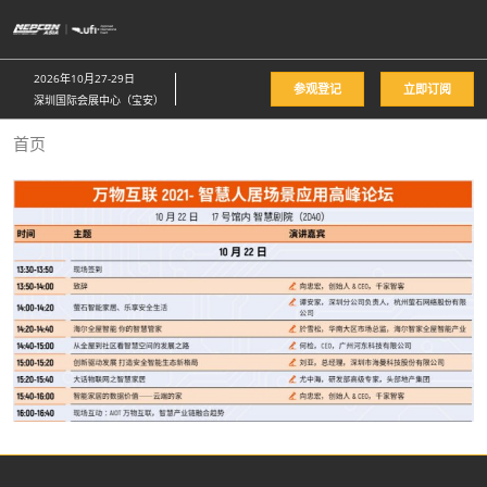
直
接
跳
2026年10月27-29日
参观登记
立即订阅
转
深圳国际会展中心（宝安）
至
首页
内
容