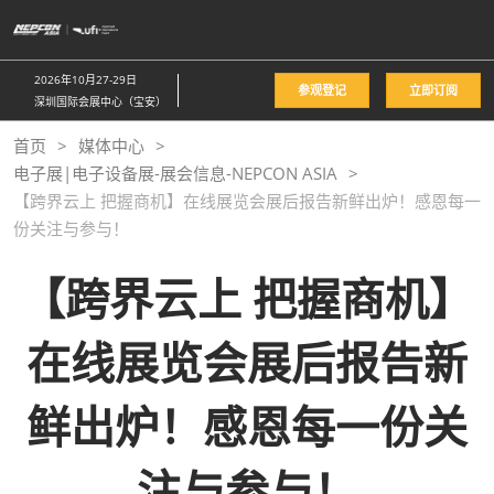
直
接
跳
2026年10月27-29日
参观登记
立即订阅
转
深圳国际会展中心（宝安）
至
首页
媒体中心
内
电子展|电子设备展-展会信息-NEPCON ASIA
容
【跨界云上 把握商机】在线展览会展后报告新鲜出炉！感恩每一
份关注与参与！
【跨界云上 把握商机】
在线展览会展后报告新
鲜出炉！感恩每一份关
注与参与！