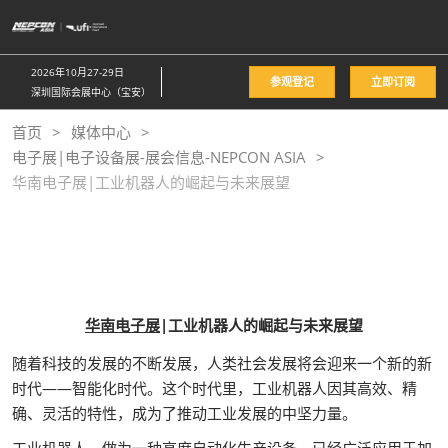
直
接
跳
2026年10月27-29日
参观登记
立即订阅
转
深圳国际会展中心（宝安）
至
首页
媒体中心
内
电子展|电子设备展-展会信息-NEPCON ASIA
容
华南电子展|工业机器人的崛起与未来展望
华南电子展
|工业机器人的崛起与未来展望
随着科技的发展的不断发展，人类社会发展将会迎来一个新的新
时代——智能化时代。这个时代里，工业机器人因其高效、精
确、灵活的特性，成为了推动工业发展的中坚力量。